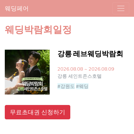
웨딩페어
웨딩박람회일정
강릉 레브웨딩박람회
2026.08.08 ~ 2026.08.09
강릉 세인트존스호텔
#강원도
#웨딩
무료초대권 신청하기