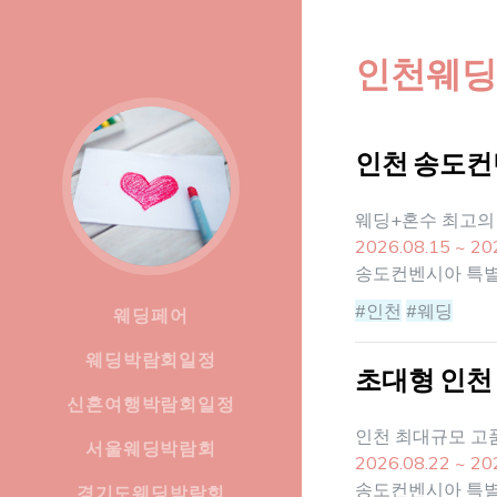
인천웨딩
인천 송도컨
웨딩+혼수 최고의
2026.08.15 ~ 20
송도컨벤시아 특
#인천
#웨딩
웨딩페어
웨딩박람회일정
초대형 인천
신혼여행박람회일정
인천 최대규모 고
서울웨딩박람회
2026.08.22 ~ 20
송도컨벤시아 특
경기도웨딩박람회