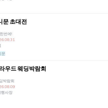
허니문 초대전
한번에!
26.08.31
점
니문
라우드 웨딩박람회
웨딩박람회
26.08.09
별행사장