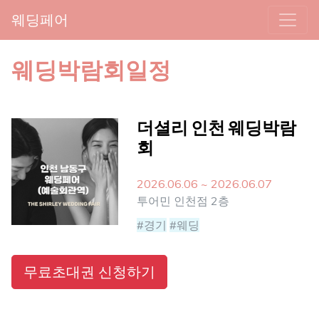
웨딩페어
웨딩박람회일정
더셜리 인천 웨딩박람
회
2026.06.06 ~ 2026.06.07
투어민 인천점 2층
#경기
#웨딩
무료초대권 신청하기