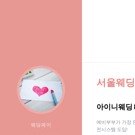
서울웨딩
아이니웨딩 
예비부부가 가장 많
웨딩페어
전시스템 도입!